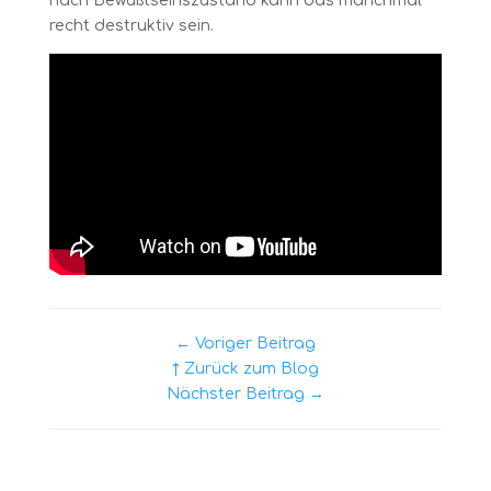
nach Bewußtseinszustand kann das manchmal
recht destruktiv sein.
← Voriger Beitrag
↑ Zurück zum Blog
Nächster Beitrag →