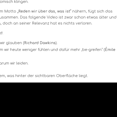
omisch klingen.
dem Motto
„Reden wir über das, was ist“
nähern, fügt sich das
t zusammen. Das folgende Video ist zwar schon etwas älter und
, doch an seiner Relevanz hat es nichts verloren.
d:
wir glauben (
Richard Dawkins
).
 wir heute weniger fühlen und dafür mehr „be-greifen“ (
Émile
arum wir leiden.
em, was hinter der sichtbaren Oberfläche liegt.