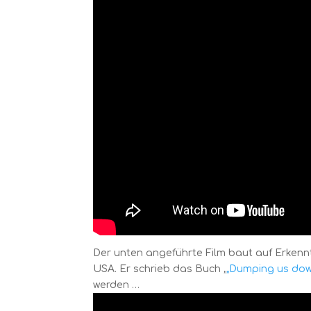
Der unten angeführte Film baut auf Erkenntn
USA. Er schrieb das Buch „
„Dumping us dow
werden …