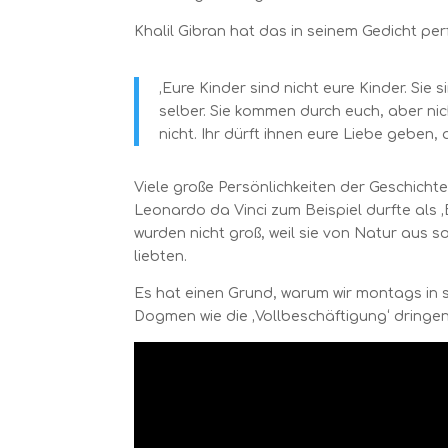
Khalil Gibran hat das in seinem Gedicht pe
‚Eure Kinder sind nicht eure Kinder. Si
selber. Sie kommen durch euch, aber ni
nicht.
Ihr dürft ihnen eure Liebe geben,
Viele große Persönlichkeiten der Gesc
hichte
Leonardo da Vinci zum Beispiel durfte a
ls 
wurden nicht groß, weil sie von Natur aus so
liebten.
Es hat einen Grund, warum wir montags in so
Dogmen wie die ‚Vollbeschäftigung‘ dringe