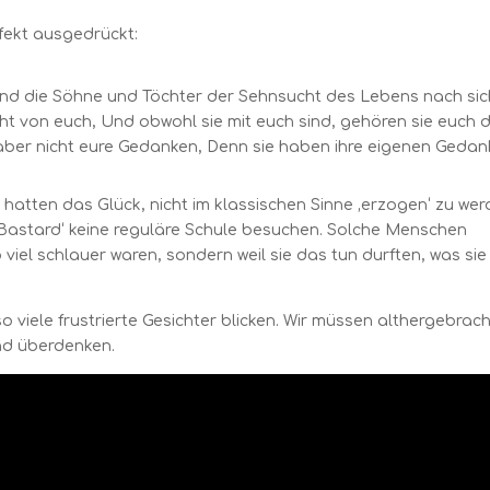
rfekt ausgedrückt:
e sind die Söhne und Töchter der Sehnsucht des Lebens nach si
cht von eu
ch,
Und obwohl sie mit euch sind, gehören sie euch 
 aber nicht eure Gedanken,
Denn sie haben ihre eigenen Gedank
 hatten das Glück, nicht im klassischen Sinne ‚erzogen‘ zu wer
‚Bastard‘ keine reguläre Schule besuchen. Solche Menschen
 viel schlauer waren, sondern weil sie das tun durften, was sie
 viele frustrierte Gesichter blicken. Wir müssen althergebrac
nd überdenken.