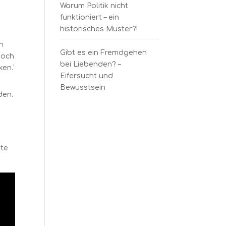
Warum Politik nicht
funktioniert – ein
historisches Muster?!
ch
Gibt es ein Fremdgehen
doch
bei Liebenden? –
en.‘
Eifersucht und
Bewusstsein
den.
hte