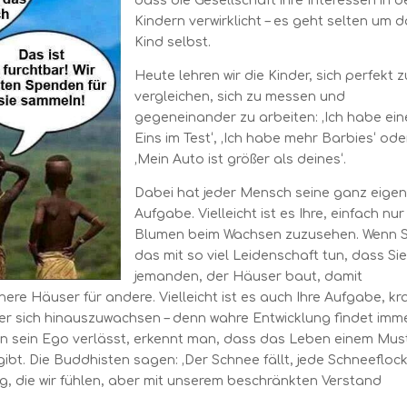
dass die Gesellschaft ihre Interessen in 
Kindern verwirklicht – es geht selten um 
Kind selbst.
Heute lehren wir die Kinder, sich perfekt z
vergleichen, sich zu messen und
gegeneinander zu arbeiten: ‚Ich habe ein
Eins im Test‘, ‚Ich habe mehr Barbies‘ ode
‚Mein Auto ist größer als deines‘.
Dabei hat jeder Mensch seine ganz eige
Aufgabe. Vielleicht ist es Ihre, einfach nur
Blumen beim Wachsen zuzusehen. Wenn S
das mit so viel Leidenschaft tun, dass Si
jemanden, der Häuser baut, damit
önere Häuser für andere. Vielleicht ist es auch Ihre Aufgabe, kr
er sich hinauszuwachsen – denn wahre Entwicklung findet imm
n sein Ego verlässt, erkennt man, dass das Leben einem Mus
ibt. Die Buddhisten sagen: ‚Der Schnee fällt, jede Schneefloc
ng, die wir fühlen, aber mit unserem beschränkten Verstand